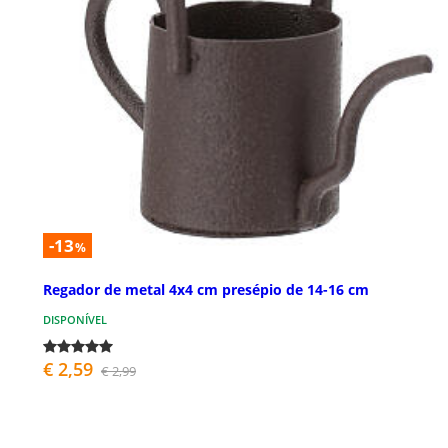
-13
%
Regador de metal 4x4 cm presépio de 14-16 cm
DISPONÍVEL
€ 2,59
€ 2,99