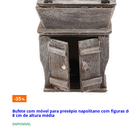
-35
%
Bufete com móvel para presépio napolitano com figuras d
8 cm de altura média
DISPONÍVEL