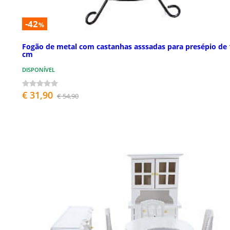
-42
%
Fogão de metal com castanhas asssadas para presépio de 
cm
DISPONÍVEL
€ 31,90
€ 54,90