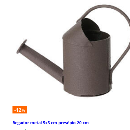
-12
%
Regador metal 5x5 cm presépio 20 cm