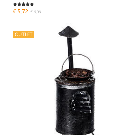
€ 5,72
€ 6,39
OUTLET