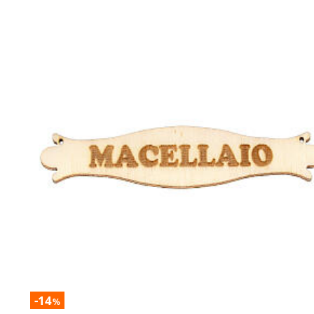
-14
%