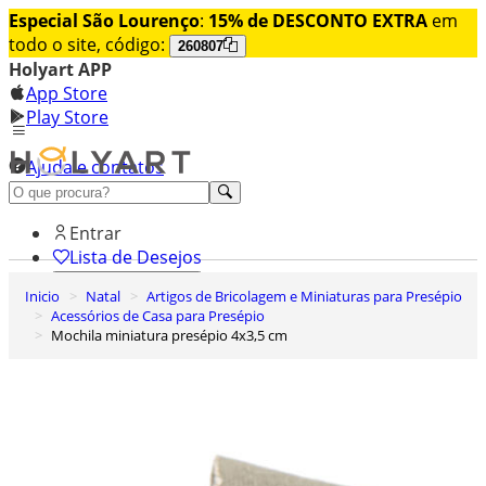
Especial São Lourenço
:
15% de DESCONTO EXTRA
em
todo o site, código:
260807
Holyart APP
App Store
Play Store
Ajuda e contatos
Conheça premium
Entrar
Lista de Desejos
Inicio
Natal
Artigos de Bricolagem e Miniaturas para Presépio
0
Acessórios de Casa para Presépio
Carrinho de Compras
Mochila miniatura presépio 4x3,5 cm