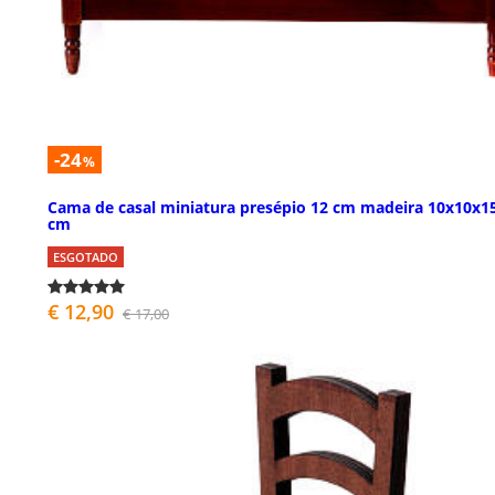
-24
%
Cama de casal miniatura presépio 12 cm madeira 10x10x1
cm
ESGOTADO
€ 12,90
€ 17,00