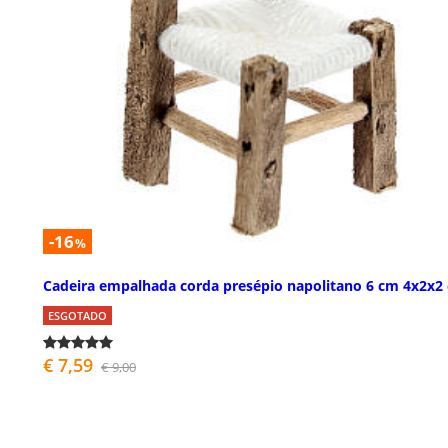
-16
%
Cadeira empalhada corda presépio napolitano 6 cm 4x2x2
ESGOTADO
€ 7,59
€ 9,00