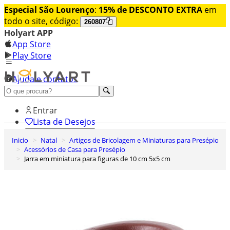
Especial São Lourenço
:
15% de DESCONTO EXTRA
em
todo o site, código:
260807
Holyart APP
App Store
Play Store
Ajuda e contatos
Conheça premium
Entrar
Lista de Desejos
Inicio
Natal
Artigos de Bricolagem e Miniaturas para Presépio
0
Acessórios de Casa para Presépio
Carrinho de Compras
Jarra em miniatura para figuras de 10 cm 5x5 cm