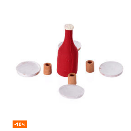
-10
%