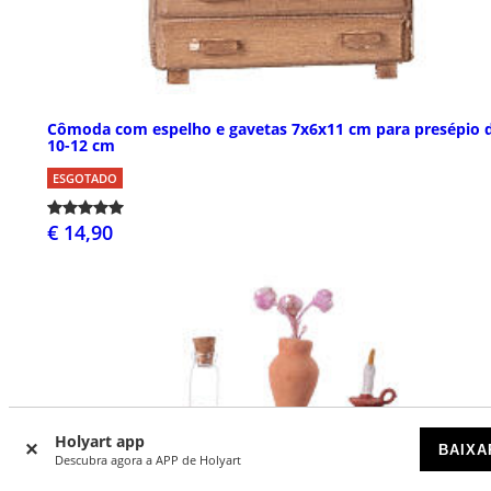
Cômoda com espelho e gavetas 7x6x11 cm para presépio 
10-12 cm
ESGOTADO
€ 14,90
Holyart app
BAIXA
Descubra agora a APP de Holyart