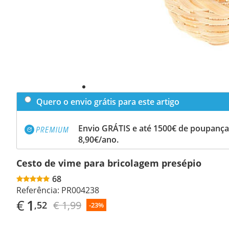
Quero o envio grátis para este artigo
Envio GRÁTIS e até 1500€ de poupança
8,90€/ano.
Cesto de vime para bricolagem presépio
68
Referência:
PR004238
€
1
€ 1,99
,52
-23%