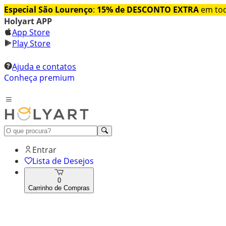
Especial São Lourenço
:
15% de DESCONTO EXTRA
em tod
Holyart APP
App Store
Play Store
Ajuda e contatos
Conheça premium
Entrar
Lista de Desejos
0
Carrinho de Compras