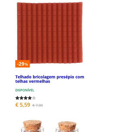
-29
%
Telhado bricolagem presépio com
telhas vermelhas
DISPONÍVEL
€ 5,59
€ 7,90