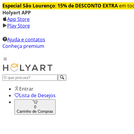
Especial São Lourenço
:
15% de DESCONTO EXTRA
em tod
Holyart APP
App Store
Play Store
Ajuda e contatos
Conheça premium
Entrar
Lista de Desejos
0
Carrinho de Compras