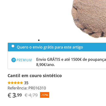
Quero o envio grátis para este artigo
Envio GRÁTIS e até 1500€ de poupança
8,90€/ano.
Cantil em couro sintético
35
Referência:
PR016310
€
3
€ 4,79
,99
-17%