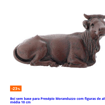
-23
%
Boi sem base para Presépio Moranduzzo com figuras de al
média 10 cm