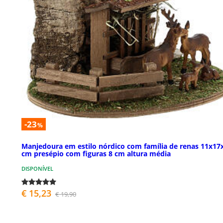
-23
%
Manjedoura em estilo nórdico com família de renas 11x17
cm presépio com figuras 8 cm altura média
DISPONÍVEL
€ 15,23
€ 19,90