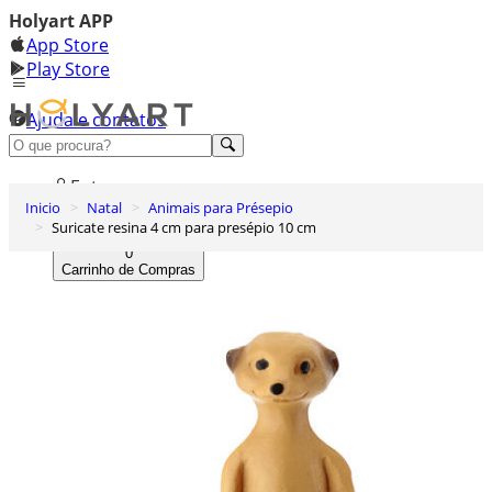
Holyart APP
App Store
Play Store
Ajuda e contatos
Conheça premium
Entrar
Inicio
Natal
Animais para Présepio
Lista de Desejos
Suricate resina 4 cm para presépio 10 cm
0
Carrinho de Compras