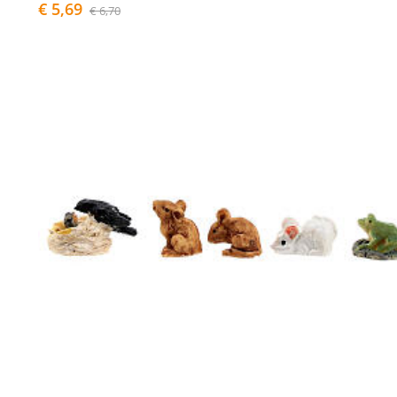
€ 5,69
€ 6,70