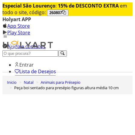
Especial São Lourenço
:
15% de DESCONTO EXTRA
em
todo o site, código:
260807
Holyart APP
App Store
Play Store
Ajuda e contatos
Conheça premium
Entrar
Lista de Desejos
Inicio
Natal
Animais para Présepio
0
Peça boi sentado para presépio figuras altura média 10 cm
Carrinho de Compras