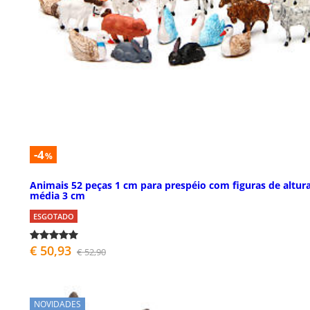
-4
%
Animais 52 peças 1 cm para prespéio com figuras de altur
média 3 cm
ESGOTADO
€ 50,93
€ 52,90
NOVIDADES