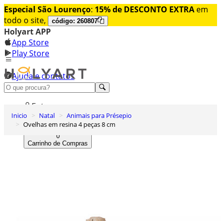
Especial São Lourenço
:
15% de DESCONTO EXTRA
em
todo o site,
código: 260807
Holyart APP
App Store
Play Store
Ajuda e contatos
Conheça premium
Entrar
Inicio
Natal
Animais para Présepio
Lista de Desejos
Ovelhas em resina 4 peças 8 cm
0
Carrinho de Compras