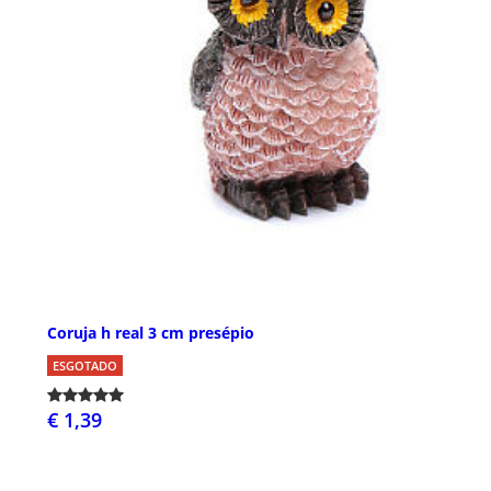
Coruja h real 3 cm presépio
ESGOTADO
€ 1,39