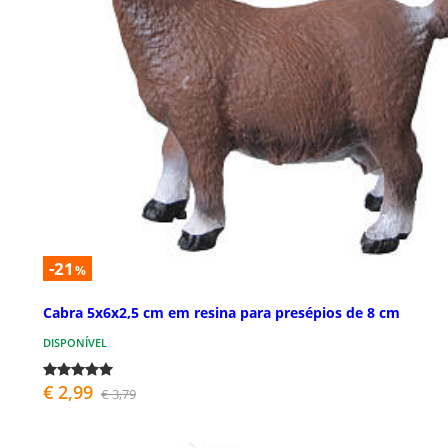
-21
%
Cabra 5x6x2,5 cm em resina para presépios de 8 cm
DISPONÍVEL
€ 2,99
€ 3,79