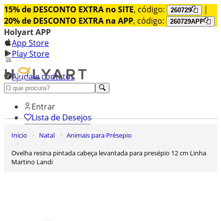
15% de DESCONTO EXTRA no SITE
, código:
|
260729
20% de DESCONTO EXTRA na APP
, código:
260729APP
Holyart APP
App Store
Play Store
Ajuda e contatos
Conheça premium
Entrar
Lista de Desejos
Inicio
Natal
Animais para Présepio
0
Carrinho de Compras
Ovelha resina pintada cabeça levantada para presépio 12 cm Linha
Martino Landi