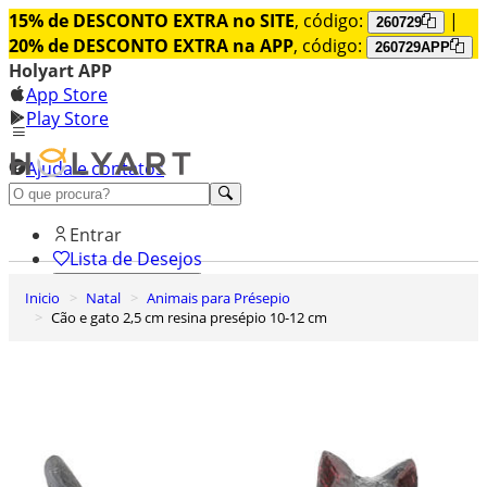
15% de DESCONTO EXTRA no SITE
, código:
|
260729
20% de DESCONTO EXTRA na APP
, código:
260729APP
Holyart APP
App Store
Play Store
Ajuda e contatos
Conheça premium
Entrar
Lista de Desejos
Inicio
Natal
Animais para Présepio
0
Cão e gato 2,5 cm resina presépio 10-12 cm
Carrinho de Compras