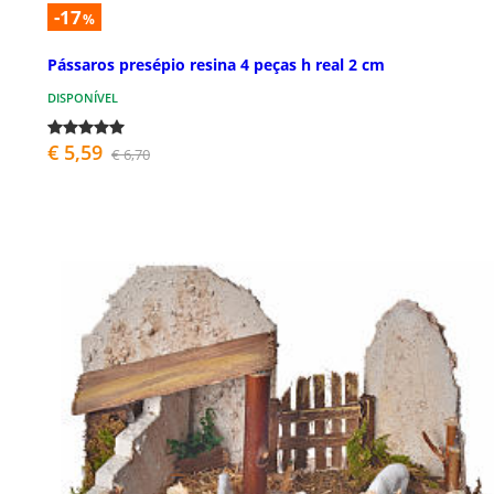
-17
%
Pássaros presépio resina 4 peças h real 2 cm
DISPONÍVEL
€ 5,59
€ 6,70