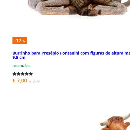
-17
%
Burrinho para Presépio Fontanini com figuras de altura m
9,5 cm
DISPONÍVEL
€ 7,00
€ 8,39