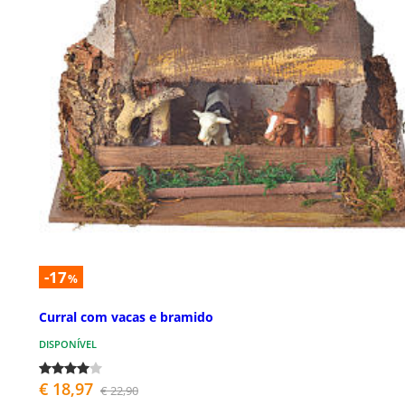
-17
%
Curral com vacas e bramido
DISPONÍVEL
€ 18,97
€ 22,90