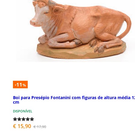
-11
%
Boi para Presépio Fontanini com figuras de altura média 1
cm
DISPONÍVEL
€ 15,90
€ 17,90