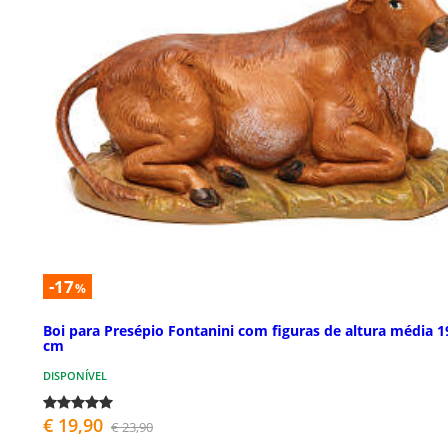
-17
%
Boi para Presépio Fontanini com figuras de altura média 1
cm
DISPONÍVEL
€ 19,90
€ 23,90