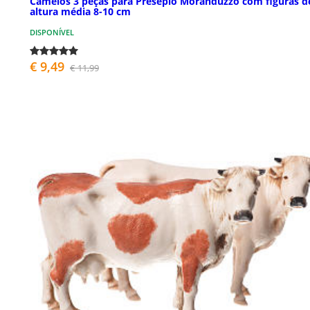
Camelos 3 peças para Presépio Moranduzzo com figuras d
altura média 8-10 cm
DISPONÍVEL
€ 9,49
€ 11,99