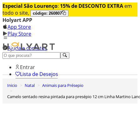
Especial São Lourenço
:
15% de DESCONTO EXTRA
em
todo o site,
código: 260807
Holyart APP
App Store
Play Store
Ajuda e contatos
Conheça premium
Entrar
Lista de Desejos
Inicio
Natal
Animais para Présepio
0
Carrinho de Compras
Camelo sentado resina pintada para presépio 12 cm Linha Martino Land