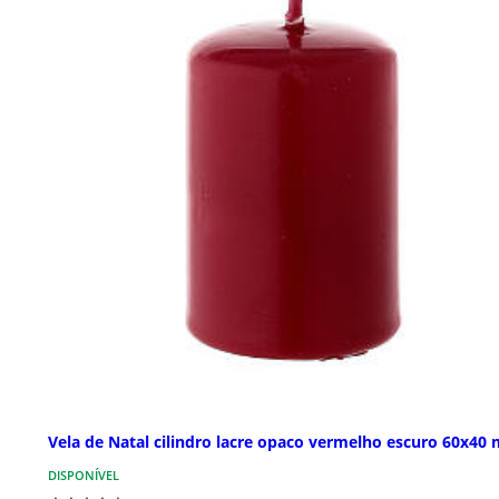
Vela de Natal cilindro lacre opaco vermelho escuro 60x40
DISPONÍVEL