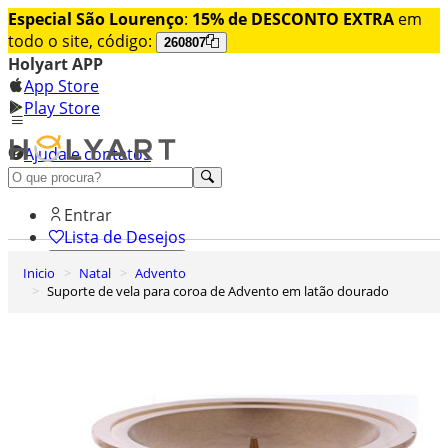
Especial São Lourenço
:
15% de DESCONTO EXTRA
em
todo o site, código:
260807
Holyart APP
App Store
Play Store
Ajuda e contatos
Conheça premium
Entrar
Lista de Desejos
Inicio
Natal
Advento
0
Suporte de vela para coroa de Advento em latão dourado
Carrinho de Compras