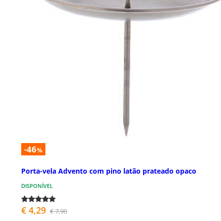
-46
%
Porta-vela Advento com pino latão prateado opaco
DISPONÍVEL
€ 4,29
€ 7,90