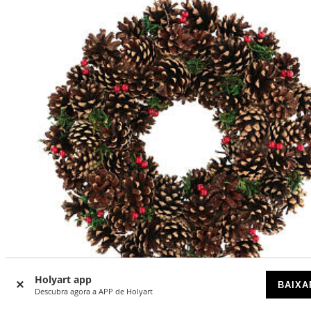
-24
Holyart app
%
BAIXA
Descubra agora a APP de Holyart
Coroa de Natal diâm. 33 cm pinhas bagas e musgo