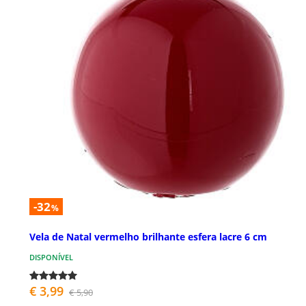
-32
%
Vela de Natal vermelho brilhante esfera lacre 6 cm
DISPONÍVEL
€ 3,99
€ 5,90