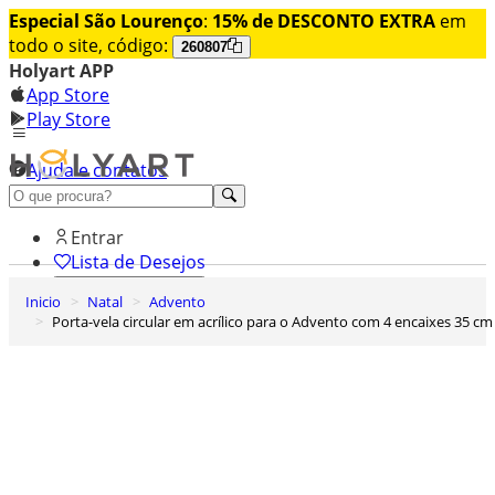
Especial São Lourenço
:
15% de DESCONTO EXTRA
em
todo o site, código:
260807
Holyart APP
App Store
Play Store
Ajuda e contatos
Conheça premium
Entrar
Lista de Desejos
Inicio
Natal
Advento
0
Porta-vela circular em acrílico para o Advento com 4 encaixes 35 cm
Carrinho de Compras