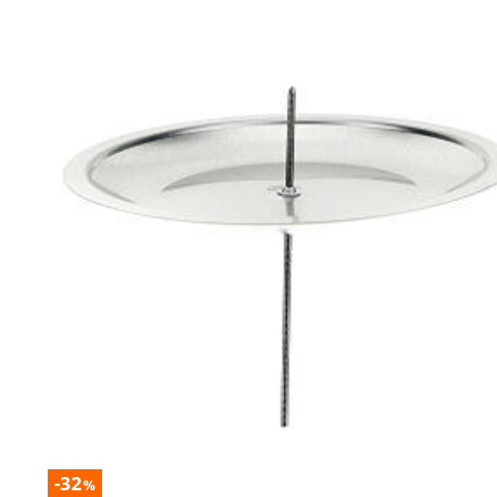
-32
%