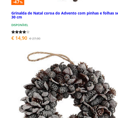
-47
%
Grinalda de Natal coroa do Advento com pinhas e folhas s
30 cm
DISPONÍVEL
€ 14,90
€ 27,90