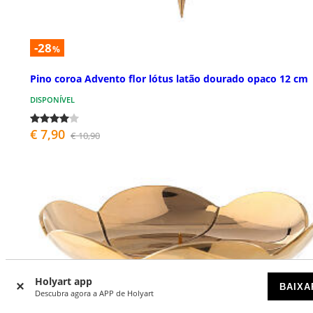
-28
%
Pino coroa Advento flor lótus latão dourado opaco 12 cm
DISPONÍVEL
€ 7,90
€ 10,90
Holyart app
BAIXA
Descubra agora a APP de Holyart