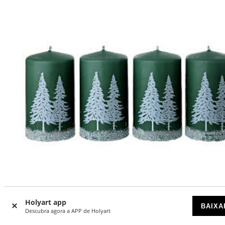
Holyart app
BAIXA
Descubra agora a APP de Holyart
Conjunto 4 velas verdes decoração floresta nevada 10x6 