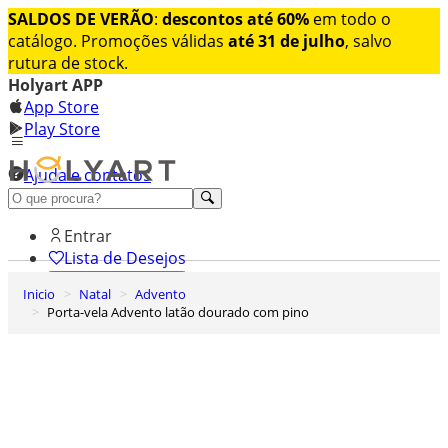
SALDOS DE VERÃO
:
descontos até 60%
em todo o
catálogo. Promoções válidas
até 31 de julho
, salvo
rutura de stock.
Holyart APP
App Store
Play Store
Ajuda e contatos
Conheça premium
Entrar
Lista de Desejos
Inicio
Natal
Advento
0
Porta-vela Advento latão dourado com pino
Carrinho de Compras