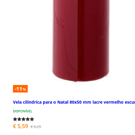
-11
%
Vela cilíndrica para o Natal 80x50 mm lacre vermelho escu
DISPONÍVEL
€ 5,59
€ 6,29