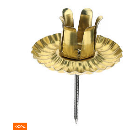
-32
%