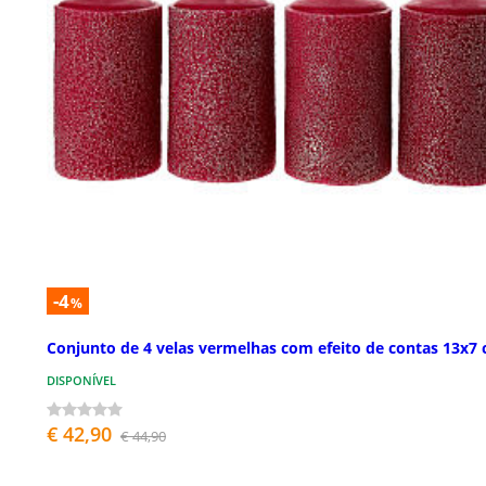
-4
%
Conjunto de 4 velas vermelhas com efeito de contas 13x7
DISPONÍVEL
€ 42,90
€ 44,90