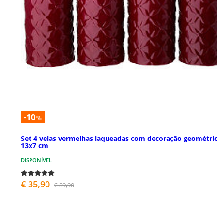
-10
%
Set 4 velas vermelhas laqueadas com decoração geométri
13x7 cm
DISPONÍVEL
€ 35,90
€ 39,90