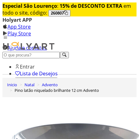
Especial São Lourenço
:
15% de DESCONTO EXTRA
em
todo o site, código:
260807
Holyart APP
App Store
Play Store
Ajuda e contatos
Conheça premium
Entrar
Lista de Desejos
Inicio
Natal
Advento
0
Pino latão niquelado brilhante 12 cm Advento
Carrinho de Compras