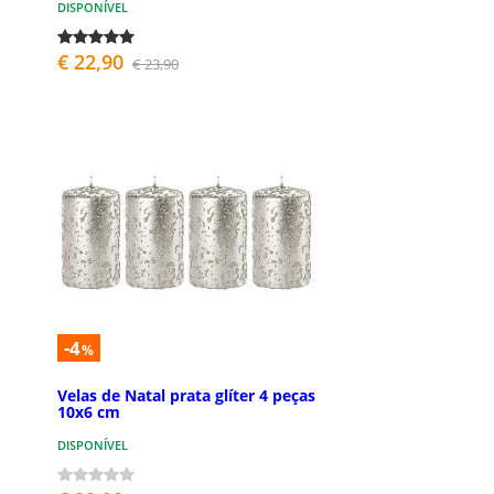
DISPONÍVEL
€ 22,90
€ 23,90
-4
%
Velas de Natal prata glíter 4 peças
10x6 cm
DISPONÍVEL