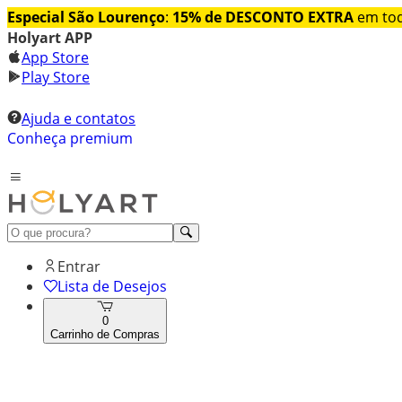
Especial São Lourenço
:
15% de DESCONTO EXTRA
em tod
Holyart APP
App Store
Play Store
Ajuda e contatos
Conheça premium
Entrar
Lista de Desejos
0
Carrinho de Compras