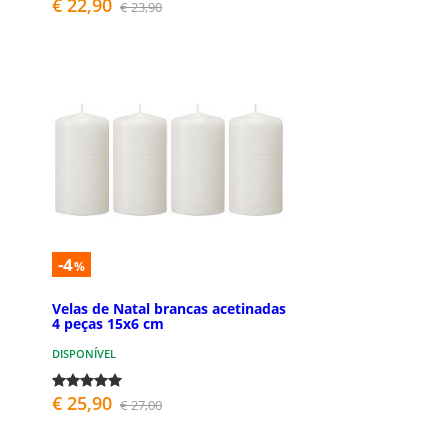
€ 22,90
€ 23,90
-4
%
Velas de Natal brancas acetinadas
4 peças 15x6 cm
DISPONÍVEL
€ 25,90
€ 27,00