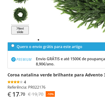
Previous
slide
Next
slide
Quero o envio grátis para este artigo
Envio GRÁTIS e até 1500€ de poupança
8,90€/ano.
Coroa natalina verde brilhante para Advento 
4
Referência:
PR022176
€
17
€ 19,70
,70
-10%