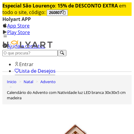
Especial São Lourenço
:
15% de DESCONTO EXTRA
em
todo o site, código:
260807
Holyart APP
App Store
Play Store
Ajuda e contatos
Conheça premium
Entrar
Lista de Desejos
Inicio
Natal
Advento
0
Carrinho de Compras
Calendário do Advento com Natividade luz LED branca 30x30x5 cm
madeira