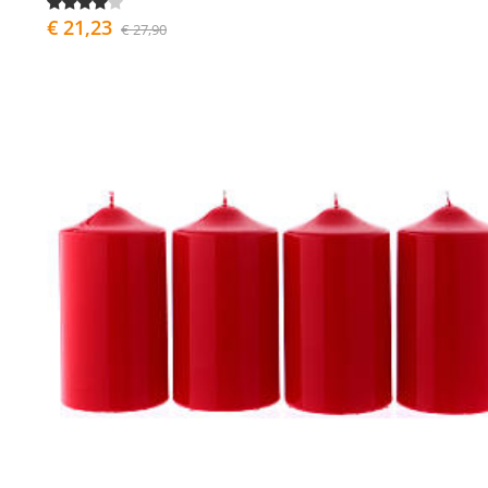
€ 21,23
€ 27,90