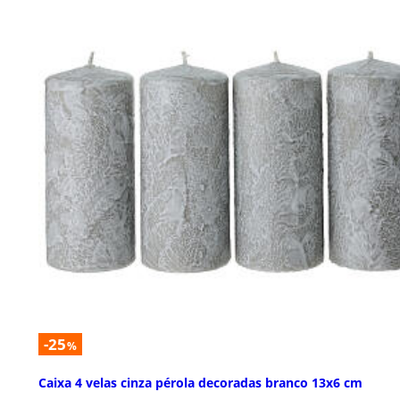
-25
%
Caixa 4 velas cinza pérola decoradas branco 13x6 cm