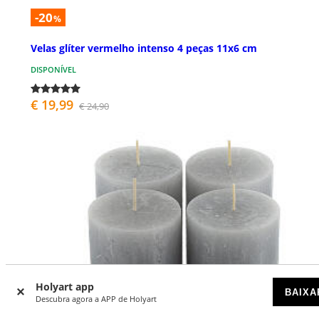
-20
%
Velas glíter vermelho intenso 4 peças 11x6 cm
DISPONÍVEL
€ 19,99
€ 24,90
Holyart app
BAIXA
Descubra agora a APP de Holyart