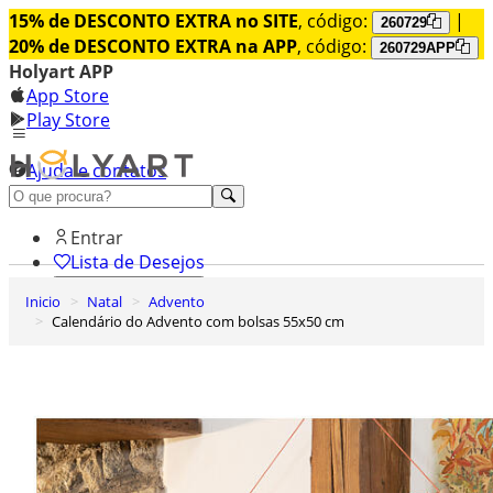
15% de DESCONTO EXTRA no SITE
, código:
|
260729
20% de DESCONTO EXTRA na APP
, código:
260729APP
Holyart APP
App Store
Play Store
Ajuda e contatos
Conheça premium
Entrar
Lista de Desejos
Inicio
Natal
Advento
0
Calendário do Advento com bolsas 55x50 cm
Carrinho de Compras