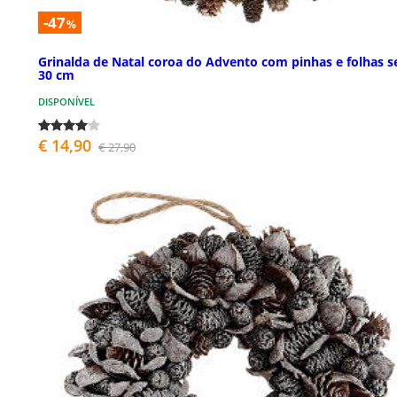
-47
%
Grinalda de Natal coroa do Advento com pinhas e folhas s
30 cm
DISPONÍVEL
€ 14,90
€ 27,90