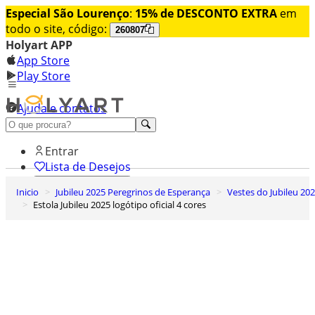
Especial São Lourenço
:
15% de DESCONTO EXTRA
em
todo o site, código:
260807
Holyart APP
App Store
Play Store
Ajuda e contatos
Conheça premium
Entrar
Lista de Desejos
Inicio
Jubileu 2025 Peregrinos de Esperança
Vestes do Jubileu 20
0
Estola Jubileu 2025 logótipo oficial 4 cores
Carrinho de Compras