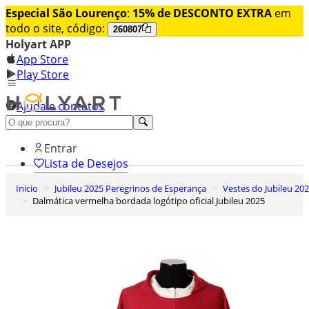
Especial São Lourenço
:
15% de DESCONTO EXTRA
em
todo o site, código:
260807
Holyart APP
App Store
Play Store
Ajuda e contatos
Conheça premium
Entrar
Lista de Desejos
Inicio
Jubileu 2025 Peregrinos de Esperança
Vestes do Jubileu 20
0
Dalmática vermelha bordada logótipo oficial Jubileu 2025
Carrinho de Compras