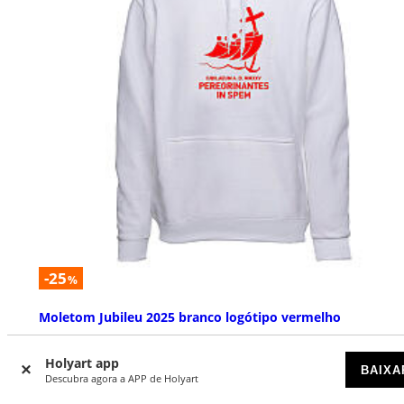
-25
%
Moletom Jubileu 2025 branco logótipo vermelho
DISPONÍVEL
Holyart app
BAIXA
Descubra agora a APP de Holyart
€ 29,90
€ 39,90