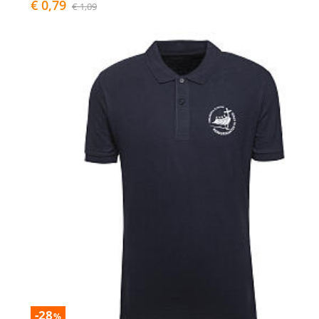
€ 0,79
€ 1,09
-28
%