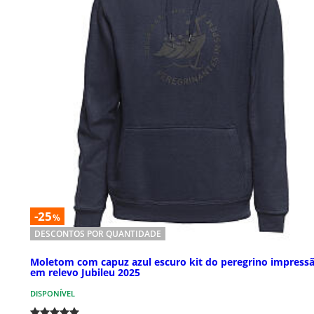
-25
%
DESCONTOS POR QUANTIDADE
Moletom com capuz azul escuro kit do peregrino impress
em relevo Jubileu 2025
DISPONÍVEL