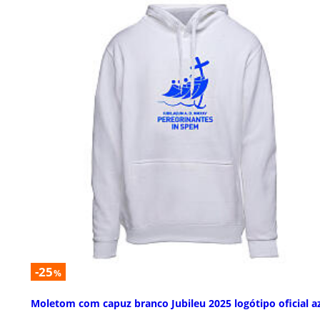
-25
%
Moletom com capuz branco Jubileu 2025 logótipo oficial a