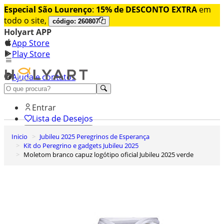
Especial São Lourenço
:
15% de DESCONTO EXTRA
em
todo o site,
código: 260807
Holyart APP
App Store
Play Store
Ajuda e contatos
Conheça premium
Entrar
Lista de Desejos
Inicio
Jubileu 2025 Peregrinos de Esperança
0
Kit do Peregrino e gadgets Jubileu 2025
Carrinho de Compras
Moletom branco capuz logótipo oficial Jubileu 2025 verde