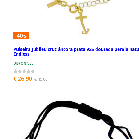
-40
%
Pulseira Jubileu cruz âncora prata 925 dourada pérola natu
Endless
DISPONÍVEL
€ 26,90
€ 45,00