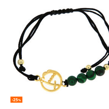
-25
%