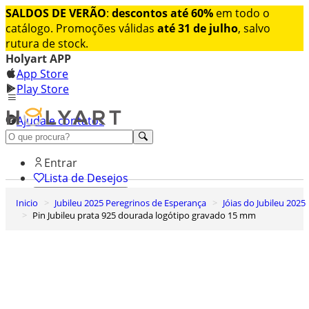
SALDOS DE VERÃO
:
descontos até 60%
em todo o
catálogo. Promoções válidas
até 31 de julho
, salvo
rutura de stock.
Holyart APP
App Store
Play Store
Ajuda e contatos
Conheça premium
Entrar
Lista de Desejos
Inicio
Jubileu 2025 Peregrinos de Esperança
Jóias do Jubileu 2025
0
Pin Jubileu prata 925 dourada logótipo gravado 15 mm
Carrinho de Compras