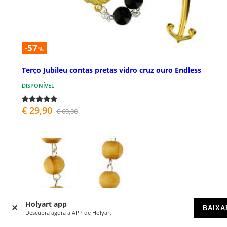
-57
%
Terço Jubileu contas pretas vidro cruz ouro Endless
DISPONÍVEL
€ 29,90
€ 69,00
Holyart app
BAIXA
Descubra agora a APP de Holyart