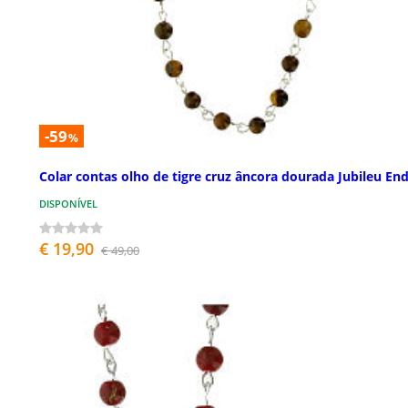
-59
%
Colar contas olho de tigre cruz âncora dourada Jubileu End
DISPONÍVEL
€ 19,90
€ 49,00