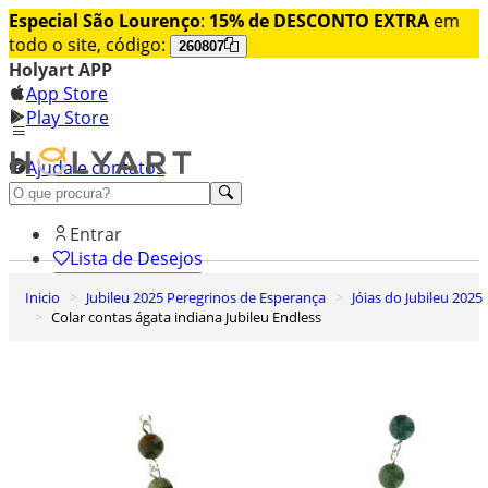
Especial São Lourenço
:
15% de DESCONTO EXTRA
em
todo o site, código:
260807
Holyart APP
App Store
Play Store
Ajuda e contatos
Conheça premium
Entrar
Lista de Desejos
Inicio
Jubileu 2025 Peregrinos de Esperança
Jóias do Jubileu 2025
0
Colar contas ágata indiana Jubileu Endless
Carrinho de Compras