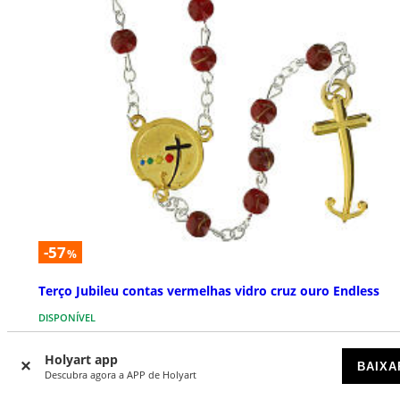
-57
%
Terço Jubileu contas vermelhas vidro cruz ouro Endless
DISPONÍVEL
Holyart app
€ 29,90
€ 69,00
BAIXA
Descubra agora a APP de Holyart