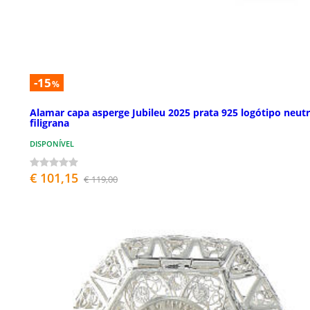
-15
%
Alamar capa asperge Jubileu 2025 prata 925 logótipo neut
filigrana
DISPONÍVEL
€ 101,15
€ 119,00