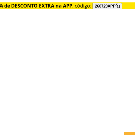
% de DESCONTO EXTRA na APP
, código:
260729APP