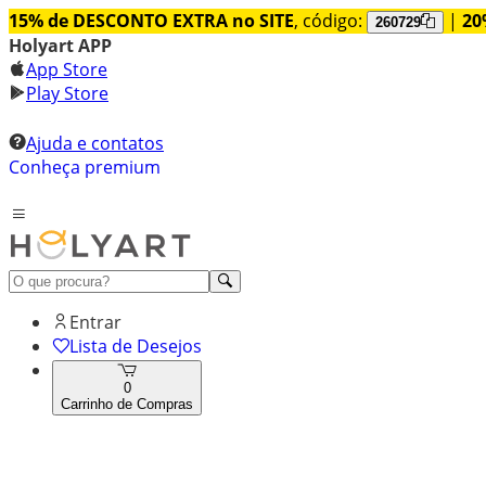
15% de DESCONTO EXTRA no SITE
, código:
|
20
260729
Holyart APP
App Store
Play Store
Ajuda e contatos
Conheça premium
Entrar
Lista de Desejos
0
Carrinho de Compras