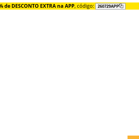
% de DESCONTO EXTRA na APP
, código:
260729APP