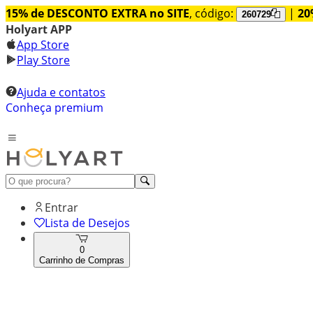
15% de DESCONTO EXTRA no SITE
, código:
|
20
260729
Holyart APP
App Store
Play Store
Ajuda e contatos
Conheça premium
Entrar
Lista de Desejos
0
Carrinho de Compras