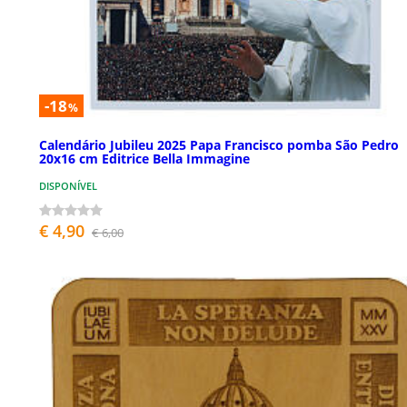
-18
%
Calendário Jubileu 2025 Papa Francisco pomba São Pedro
20x16 cm Editrice Bella Immagine
DISPONÍVEL
€ 4,90
€ 6,00