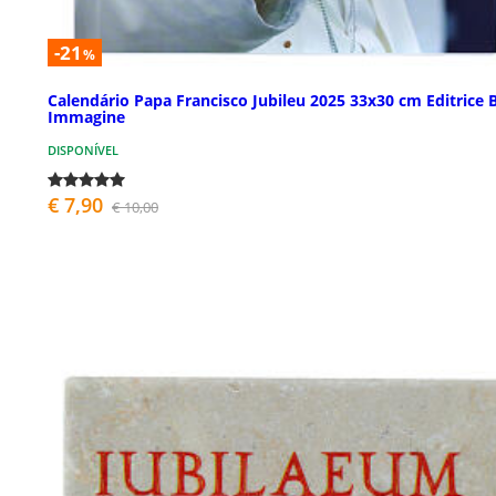
-21
%
Calendário Papa Francisco Jubileu 2025 33x30 cm Editrice B
Immagine
DISPONÍVEL
€ 7,90
€ 10,00