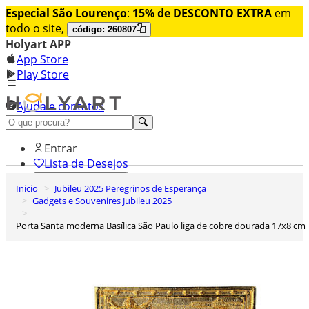
Especial São Lourenço
:
15% de DESCONTO EXTRA
em
todo o site,
código: 260807
Holyart APP
App Store
Play Store
Ajuda e contatos
Conheça premium
Entrar
Lista de Desejos
Inicio
Jubileu 2025 Peregrinos de Esperança
0
Gadgets e Souvenires Jubileu 2025
Carrinho de Compras
Porta Santa moderna Basílica São Paulo liga de cobre dourada 17x8 cm