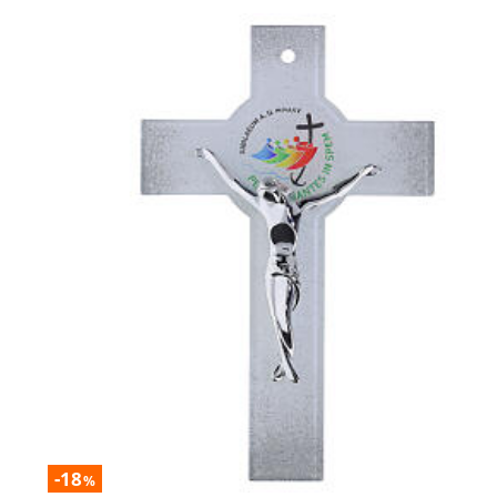
-18
%