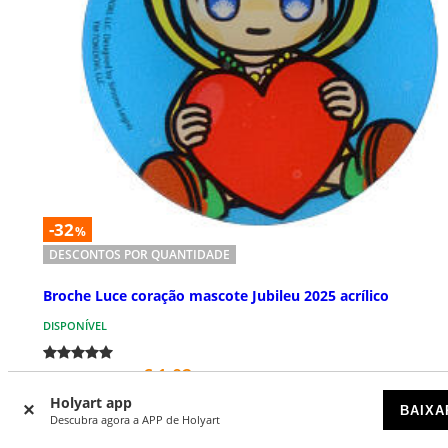
-32
%
DESCONTOS POR QUANTIDADE
Broche Luce coração mascote Jubileu 2025 acrílico
DISPONÍVEL
€ 1,02
€ 2,47
Preço a partir de
Holyart app
BAIXA
Descubra agora a APP de Holyart