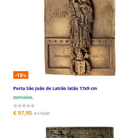
-18
%
Porta São João de Latrão latão 17x9 cm
DISPONÍVEL
€ 97,90
€ 119,00