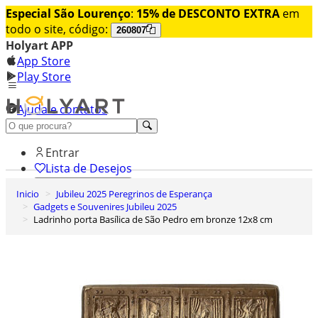
Especial São Lourenço
:
15% de DESCONTO EXTRA
em
todo o site, código:
260807
Holyart APP
App Store
Play Store
Ajuda e contatos
Conheça premium
Entrar
Lista de Desejos
Inicio
Jubileu 2025 Peregrinos de Esperança
0
Gadgets e Souvenires Jubileu 2025
Carrinho de Compras
Ladrinho porta Basílica de São Pedro em bronze 12x8 cm