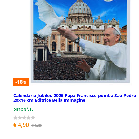
-18
%
Calendário Jubileu 2025 Papa Francisco pomba São Pedro
20x16 cm Editrice Bella Immagine
DISPONÍVEL
€ 4,90
€ 6,00