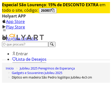
Especial São Lourenço
:
15% de DESCONTO EXTRA
em
todo o site, código:
260807
Holyart APP
App Store
Play Store
Ajuda e contatos
Conheça premium
Entrar
Lista de Desejos
Inicio
Jubileu 2025 Peregrinos de Esperança
0
Gadgets e Souvenires Jubileu 2025
Carrinho de Compras
Díptico em madeira São Pedro logótipo Jubileu 4x3 cm