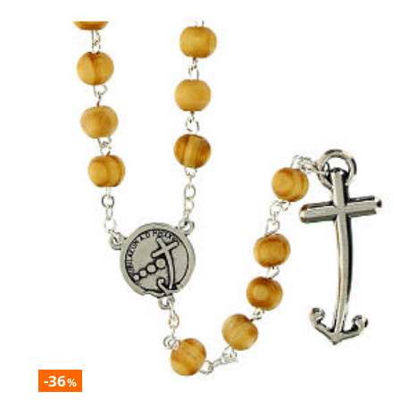
-36
%