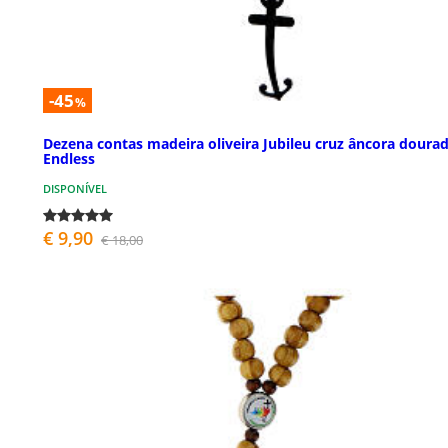
-45
%
Dezena contas madeira oliveira Jubileu cruz âncora doura
Endless
DISPONÍVEL
€ 9,90
€ 18,00