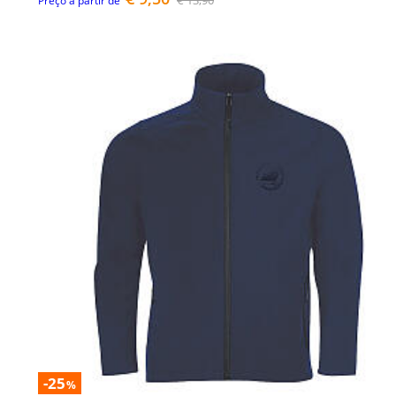
€ 13,90
Preço a partir de
-25
%