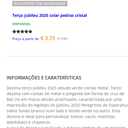
DESCONTOS POR QUANTIDADE
Terço Jubileu 2025 colar pedras cristal
DISPONÍVEL
€ 3,73
€ 7,99
Preço a partir de
INFORMAÇÕES E CARATERÍSTICAS
Dezena terço Jubileu 2025 veludo verde contas metal. Terço
dezena com contas de metal e pingente em forma de cruz de
8x6 cm em macio veludo acolchoado, caracterizada por uma
impressão do logótipo do Jubileu 2025 Peregrinos de Esperanç
sobre fundo branco num lado e tecido verde no outro. Esta
dezena é ideal para personalizar bolsas, sacos, mochilas,
telemóveis e chaveiros.
A cruz da dezena é realizada à mão no âmbito de um projecto