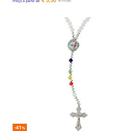
€ 5,50
€ 11,90
Preço a partir de
-41
%