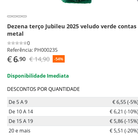
Dezena terço Jubileu 2025 veludo verde contas
metal
0
Referência:
PH000235
€
6
€ 14,90
,90
-54%
Disponibilidade Imediata
DESCONTOS POR QUANTIDADE
De 5 A 9
€ 6,55 (-5%
De 10 A 14
€ 6,21 (-10%
De 15 A 19
€ 5,86 (-15%
20 e mais
€ 5,51 (-20%