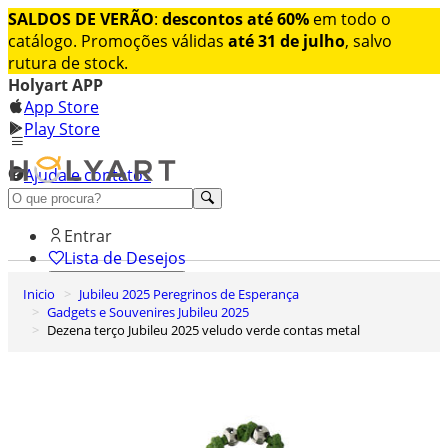
SALDOS DE VERÃO
:
descontos até 60%
em todo o
catálogo. Promoções válidas
até 31 de julho
, salvo
rutura de stock.
Holyart APP
App Store
Play Store
Ajuda e contatos
Conheça premium
Entrar
Lista de Desejos
Inicio
Jubileu 2025 Peregrinos de Esperança
0
Gadgets e Souvenires Jubileu 2025
Carrinho de Compras
Dezena terço Jubileu 2025 veludo verde contas metal