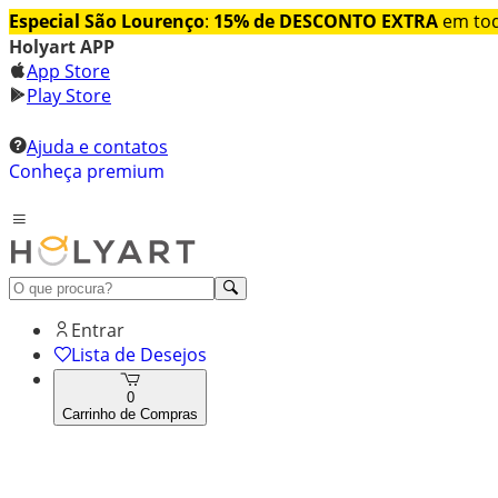
Especial São Lourenço
:
15% de DESCONTO EXTRA
em tod
Holyart APP
App Store
Play Store
Ajuda e contatos
Conheça premium
Entrar
Lista de Desejos
0
Carrinho de Compras