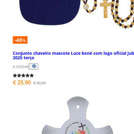
-40
%
Conjunto chaveiro mascote Luce boné com logo oficial Jub
2025 terço
A CHEGAR
€ 25,90
€ 42,90