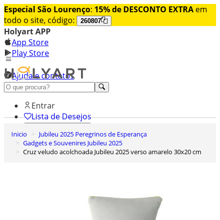
Especial São Lourenço
:
15% de DESCONTO EXTRA
em
todo o site, código:
260807
Holyart APP
App Store
Play Store
Ajuda e contatos
Conheça premium
Entrar
Lista de Desejos
Inicio
Jubileu 2025 Peregrinos de Esperança
0
Gadgets e Souvenires Jubileu 2025
Carrinho de Compras
Cruz veludo acolchoada Jubileu 2025 verso amarelo 30x20 cm