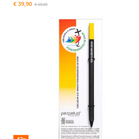
€ 39,90
€ 69,00
-42