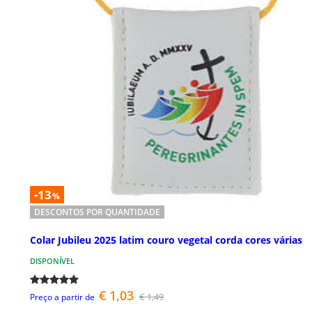
-13
%
DESCONTOS POR QUANTIDADE
Colar Jubileu 2025 latim couro vegetal corda cores várias
DISPONÍVEL
€ 1,03
€ 1,49
Preço a partir de