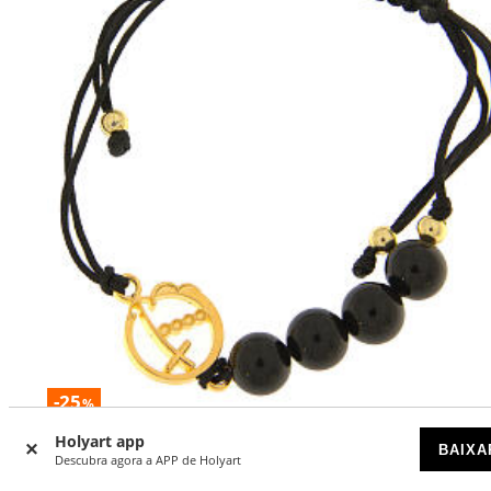
-25
%
Holyart app
Pulseira corda logótipo Jubileu dourado contas ónix Endle
BAIXA
Descubra agora a APP de Holyart
DISPONÍVEL