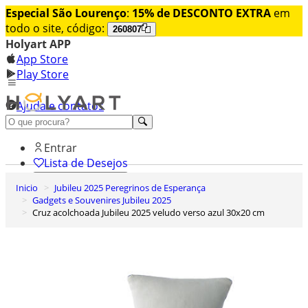
Especial São Lourenço
:
15% de DESCONTO EXTRA
em
todo o site, código:
260807
Holyart APP
App Store
Play Store
Ajuda e contatos
Conheça premium
Entrar
Lista de Desejos
Inicio
Jubileu 2025 Peregrinos de Esperança
0
Gadgets e Souvenires Jubileu 2025
Carrinho de Compras
Cruz acolchoada Jubileu 2025 veludo verso azul 30x20 cm