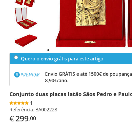
Previous
slide
Next
slide
Quero o envio grátis para este artigo
Envio GRÁTIS e até 1500€ de poupança
8,90€/ano.
Conjunto duas placas latão Sãos Pedro e Paul
1
Referência:
BA002228
€
299
,00