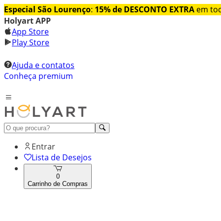
Especial São Lourenço
:
15% de DESCONTO EXTRA
em tod
Holyart APP
App Store
Play Store
Ajuda e contatos
Conheça premium
Entrar
Lista de Desejos
0
Carrinho de Compras