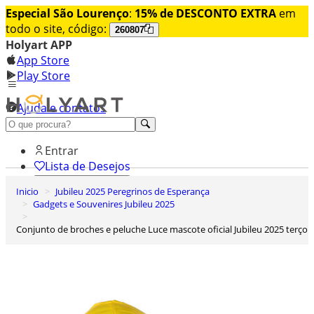
Especial São Lourenço
:
15% de DESCONTO EXTRA
em
todo o site, código:
260807
Holyart APP
App Store
Play Store
Ajuda e contatos
Conheça premium
Entrar
Lista de Desejos
Inicio
Jubileu 2025 Peregrinos de Esperança
0
Gadgets e Souvenires Jubileu 2025
Carrinho de Compras
Conjunto de broches e peluche Luce mascote oficial Jubileu 2025 terço