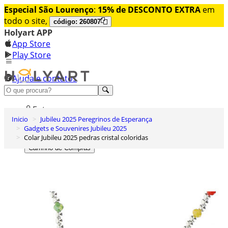
Especial São Lourenço
:
15% de DESCONTO EXTRA
em
todo o site,
código: 260807
Holyart APP
App Store
Play Store
Ajuda e contatos
Conheça premium
Entrar
Inicio
Jubileu 2025 Peregrinos de Esperança
Lista de Desejos
Gadgets e Souvenires Jubileu 2025
Colar Jubileu 2025 pedras cristal coloridas
0
Carrinho de Compras