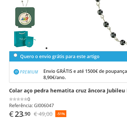
Previous
slide
Next
slide
Quero o envio grátis para este artigo
Envio GRÁTIS e até 1500€ de poupança
8,90€/ano.
Colar aço pedra hematita cruz âncora Jubileu
0
Referência:
GI006047
€
23
€ 49,00
,90
-51%