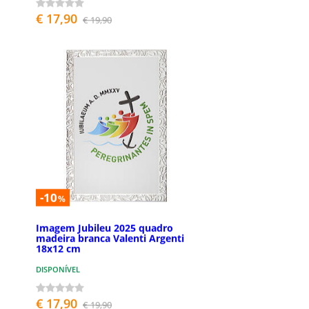
€ 17,90
€ 19,90
-10
%
Imagem Jubileu 2025 quadro
madeira branca Valenti Argenti
18x12 cm
DISPONÍVEL
€ 17,90
€ 19,90