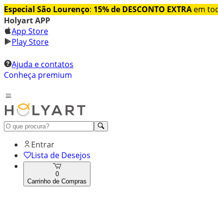
Especial São Lourenço
:
15% de DESCONTO EXTRA
em tod
Holyart APP
App Store
Play Store
Ajuda e contatos
Conheça premium
Entrar
Lista de Desejos
0
Carrinho de Compras