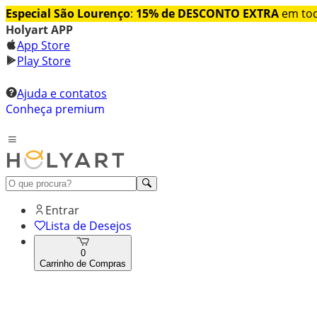
Especial São Lourenço
:
15% de DESCONTO EXTRA
em tod
Holyart APP
App Store
Play Store
Ajuda e contatos
Conheça premium
Entrar
Lista de Desejos
0
Carrinho de Compras