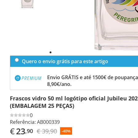
Quero o envio grátis para este artigo
Envio GRÁTIS e até 1500€ de poupança
8,90€/ano.
Frascos vidro 50 ml logótipo oficial Jubileu 20
(EMBALAGEM 25 PEÇAS)
0
Referência:
AB000339
€
23
€ 39,90
,90
-40%