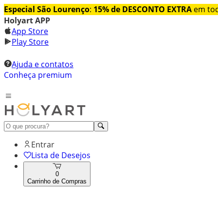
Especial São Lourenço
:
15% de DESCONTO EXTRA
em tod
Holyart APP
App Store
Play Store
Ajuda e contatos
Conheça premium
Entrar
Lista de Desejos
0
Carrinho de Compras