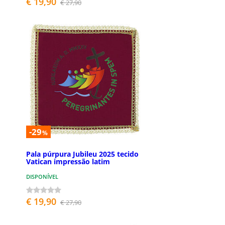
€ 19,90
€ 27,90
-29
%
Pala púrpura Jubileu 2025 tecido
Vatican impressão latim
DISPONÍVEL
€ 19,90
€ 27,90