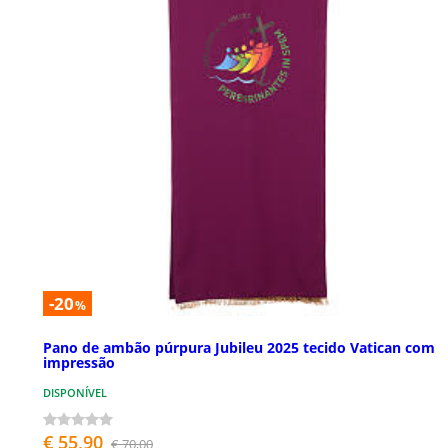
-20
%
Pano de ambão púrpura Jubileu 2025 tecido Vatican com
impressão
DISPONÍVEL
€ 55,90
€ 70,00