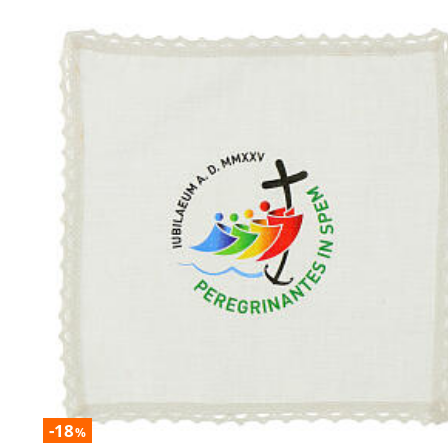
-18
%