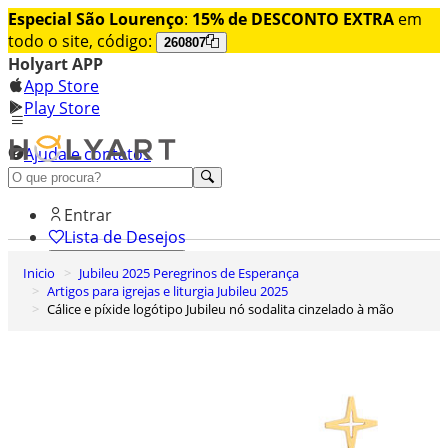
Especial São Lourenço
:
15% de DESCONTO EXTRA
em
todo o site, código:
260807
Holyart APP
App Store
Play Store
Ajuda e contatos
Conheça premium
Entrar
Lista de Desejos
Inicio
Jubileu 2025 Peregrinos de Esperança
0
Artigos para igrejas e liturgia Jubileu 2025
Carrinho de Compras
Cálice e píxide logótipo Jubileu nó sodalita cinzelado à mão