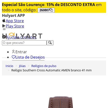
Especial São Lourenço
:
15% de DESCONTO EXTRA
em
todo o site, código:
260807
Holyart APP
App Store
Play Store
Ajuda e contatos
Conheça premium
Entrar
Lista de Desejos
Inicio
Jóias
Relógios de pulso
0
Relógio Southern Cross Automatic AMEN branco 41 mm
Carrinho de Compras