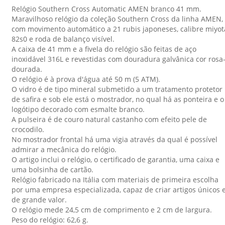
Relógio Southern Cross Automatic AMEN branco 41 mm.
Maravilhoso relógio da coleção Southern Cross da linha AMEN,
com movimento automático a 21 rubis japoneses, calibre miyot
82s0 e roda de balanço visível.
A caixa de 41 mm e a fivela do relógio são feitas de aço
inoxidável 316L e revestidas com douradura galvânica cor rosa
dourada.
O relógio é à prova d'água até 50 m (5 ATM).
O vidro é de tipo mineral submetido a um tratamento protetor
de safira e sob ele está o mostrador, no qual há as ponteira e o
logótipo decorado com esmalte branco.
A pulseira é de couro natural castanho com efeito pele de
crocodilo.
No mostrador frontal há uma vigia através da qual é possível
admirar a mecânica do relógio.
O artigo inclui o relógio, o certificado de garantia, uma caixa e
uma bolsinha de cartão.
Relógio fabricado na Itália com materiais de primeira escolha
por uma empresa especializada, capaz de criar artigos únicos 
de grande valor.
O relógio mede 24,5 cm de comprimento e 2 cm de largura.
Peso do relógio: 62,6 g.