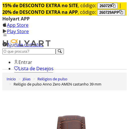
15% de DESCONTO EXTRA no SITE
, código:
|
260729
20% de DESCONTO EXTRA na APP
, código:
260729APP
Holyart APP
App Store
Play Store
Ajuda e contatos
Conheça premium
Entrar
Lista de Desejos
Inicio
Jóias
Relógios de pulso
0
Relógio de pulso Anno Zero AMEN castanho 39 mm
Carrinho de Compras