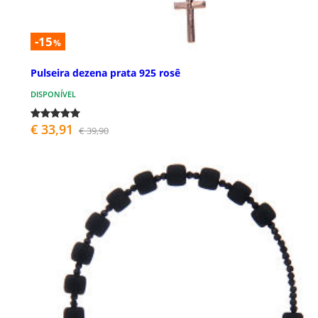
-15
%
Pulseira dezena prata 925 rosê
DISPONÍVEL
€ 33,91
€ 39,90