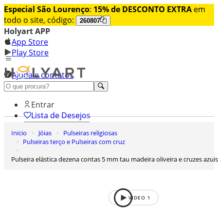
Especial São Lourenço
:
15% de DESCONTO EXTRA
em
todo o site, código:
260807
Holyart APP
App Store
Play Store
Ajuda e contatos
Conheça premium
Entrar
Lista de Desejos
Inicio
Jóias
Pulseiras religiosas
0
Pulseiras terço e Pulseiras com cruz
Carrinho de Compras
Pulseira elástica dezena contas 5 mm tau madeira oliveira e cruzes azuis
VIDEO
1