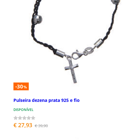
-30
%
Pulseira dezena prata 925 e fio
DISPONÍVEL
€ 27,93
€ 39,90