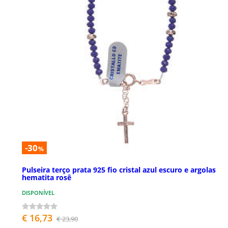
-30
%
Pulseira terço prata 925 fio cristal azul escuro e argolas
hematita rosê
DISPONÍVEL
€ 16,73
€ 23,90