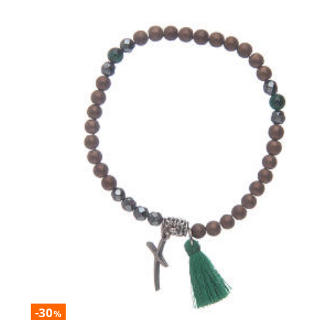
-30
%