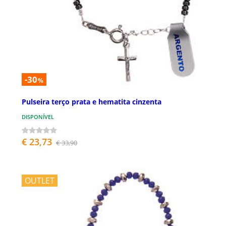
-30
%
Pulseira terço prata e hematita cinzenta
DISPONÍVEL
€ 23,73
€ 33,90
OUTLET