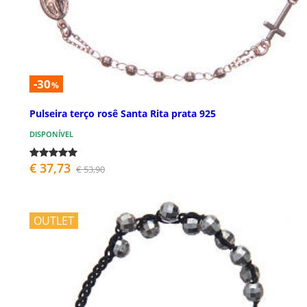
-30
%
Pulseira terço rosê Santa Rita prata 925
DISPONÍVEL
€ 37,73
€ 53,90
OUTLET