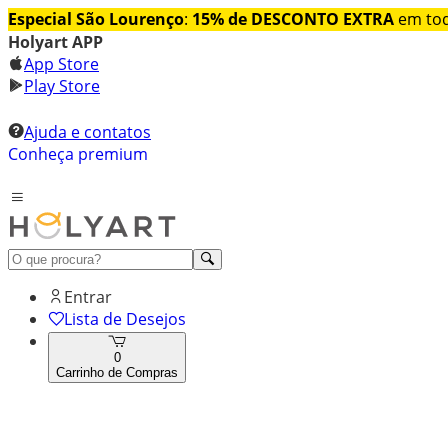
Especial São Lourenço
:
15% de DESCONTO EXTRA
em tod
Holyart APP
App Store
Play Store
Ajuda e contatos
Conheça premium
Entrar
Lista de Desejos
0
Carrinho de Compras