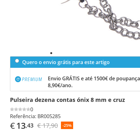
Quero o envio grátis para este artigo
Envio GRÁTIS e até 1500€ de poupança
8,90€/ano.
Pulseira dezena contas ónix 8 mm e cruz
0
Referência:
BR005285
€
13
€ 17,90
,43
-25%