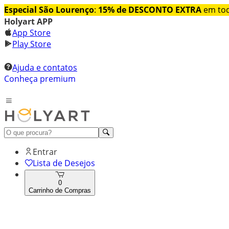
Especial São Lourenço
:
15% de DESCONTO EXTRA
em tod
Holyart APP
App Store
Play Store
Ajuda e contatos
Conheça premium
Entrar
Lista de Desejos
0
Carrinho de Compras