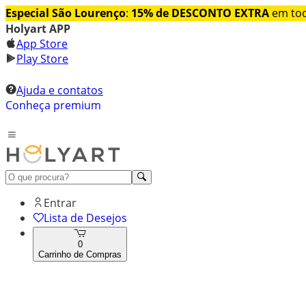
Especial São Lourenço
:
15% de DESCONTO EXTRA
em tod
Holyart APP
App Store
Play Store
Ajuda e contatos
Conheça premium
Entrar
Lista de Desejos
0
Carrinho de Compras