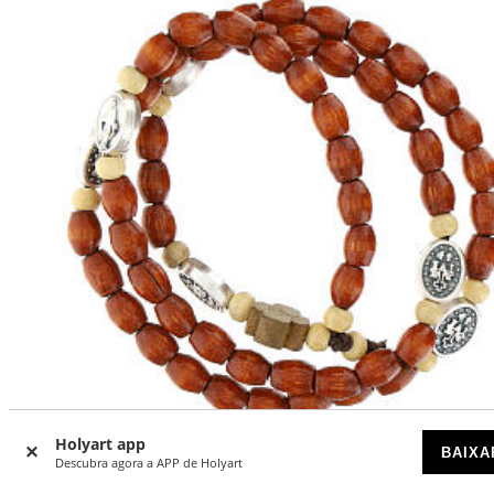
Holyart app
BAIXA
Descubra agora a APP de Holyart
Terço madeira Medalha Milagrosa pulseira elástica para jo