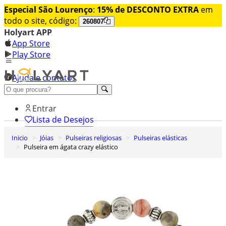
Especial São Lourenço
:
15% de DESCONTO EXTRA
em
todo o site, código:
260807
Holyart APP
App Store
Play Store
Ajuda e contatos
Conheça premium
Entrar
Lista de Desejos
Inicio
Jóias
Pulseiras religiosas
Pulseiras elásticas
0
Pulseira em ágata crazy elástico
Carrinho de Compras