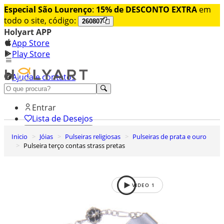
Especial São Lourenço
:
15% de DESCONTO EXTRA
em
todo o site, código:
260807
Holyart APP
App Store
Play Store
Ajuda e contatos
Conheça premium
Entrar
Lista de Desejos
Inicio
Jóias
Pulseiras religiosas
Pulseiras de prata e ouro
0
Pulseira terço contas strass pretas
Carrinho de Compras
VIDEO
1