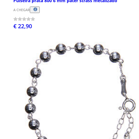
Pulseira prata 800 6 mm pater strass metalizado
A CHEGAR
€ 22,90