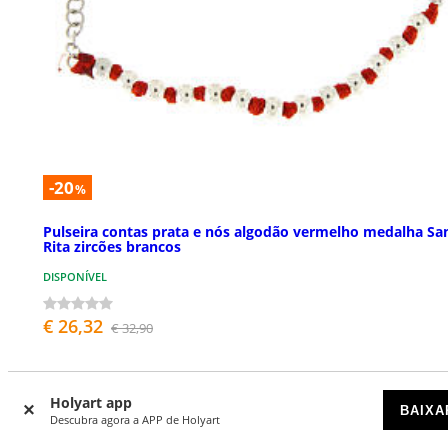
-20
%
Pulseira contas prata e nós algodão vermelho medalha Sa
Rita zircões brancos
DISPONÍVEL
€ 26,32
€ 32,90
Holyart app
BAIXA
Descubra agora a APP de Holyart