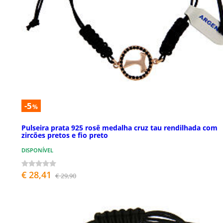
-5
%
Pulseira prata 925 rosê medalha cruz tau rendilhada com
zircões pretos e fio preto
DISPONÍVEL
€ 28,41
€ 29,90