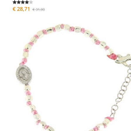
€ 28,71
€ 31,90