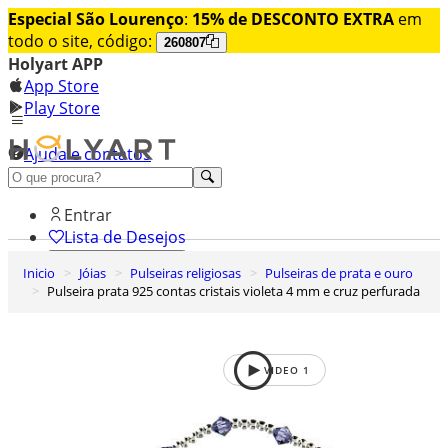
Especial São Lourenço
:
15% de DESCONTO EXTRA
em
todo o site, código:
260807
Holyart APP
App Store
Play Store
Ajuda e contatos
Conheça premium
Entrar
Lista de Desejos
Inicio
Jóias
Pulseiras religiosas
Pulseiras de prata e ouro
0
Pulseira prata 925 contas cristais violeta 4 mm e cruz perfurada
Carrinho de Compras
VIDEO
1