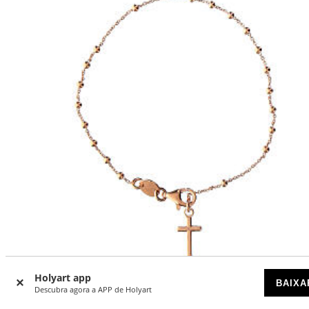
Holyart app
BAIXA
Descubra agora a APP de Holyart
Pulseira Benedictus com berloque cruz rosê prata 925