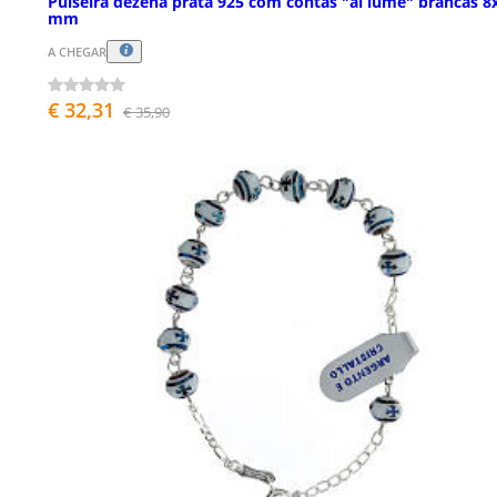
Pulseira dezena prata 925 com contas "al lume" brancas 8
mm
A CHEGAR
€ 32,31
€ 35,90