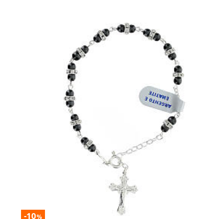
-10
%