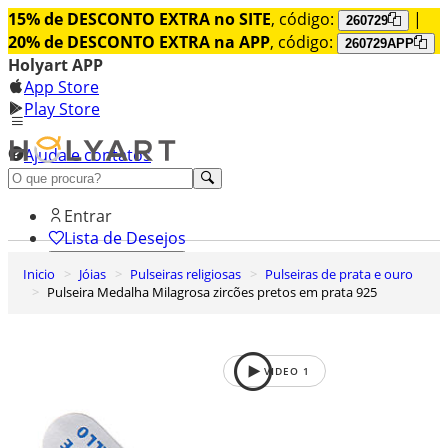
15% de DESCONTO EXTRA no SITE
, código:
|
260729
20% de DESCONTO EXTRA na APP
, código:
260729APP
Holyart APP
App Store
Play Store
Ajuda e contatos
Conheça premium
Entrar
Lista de Desejos
Inicio
Jóias
Pulseiras religiosas
Pulseiras de prata e ouro
0
Pulseira Medalha Milagrosa zircões pretos em prata 925
Carrinho de Compras
VIDEO
1