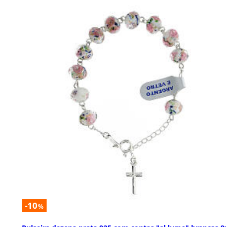
-10
%