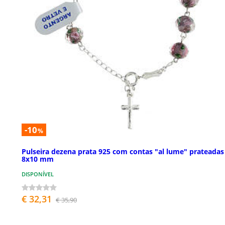
-10
%
Pulseira dezena prata 925 com contas "al lume" prateadas
8x10 mm
DISPONÍVEL
€ 32,31
€ 35,90