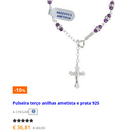
-10
%
Pulseira terço anilhas ametista e prata 925
A CHEGAR
€ 36,81
€ 40,90