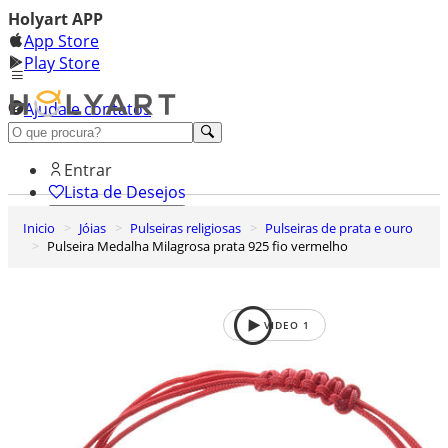
Holyart APP
App Store
Play Store
Ajuda e contatos
Conheça premium
Entrar
Lista de Desejos
Inicio
Jóias
Pulseiras religiosas
Pulseiras de prata e ouro
0
Pulseira Medalha Milagrosa prata 925 fio vermelho
Carrinho de Compras
VIDEO
1