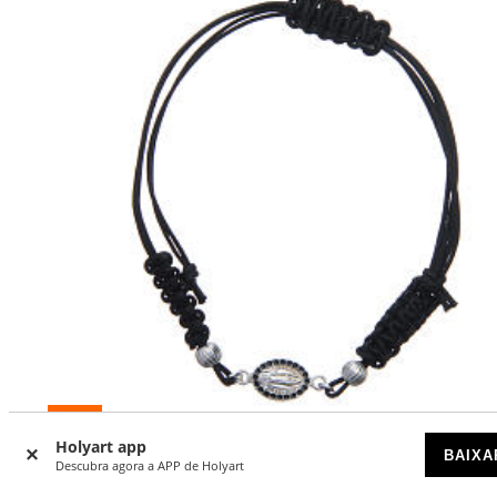
-10
%
Holyart app
BAIXA
Descubra agora a APP de Holyart
Pulseira medalha prata 925 Nossa Senhora Lourdes 1 cm
corda preta