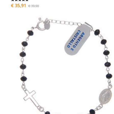
€ 35,91
€ 39,90