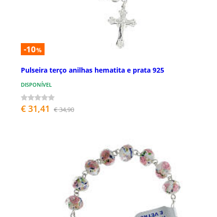
-10
%
Pulseira terço anilhas hematita e prata 925
DISPONÍVEL
€ 31,41
€ 34,90