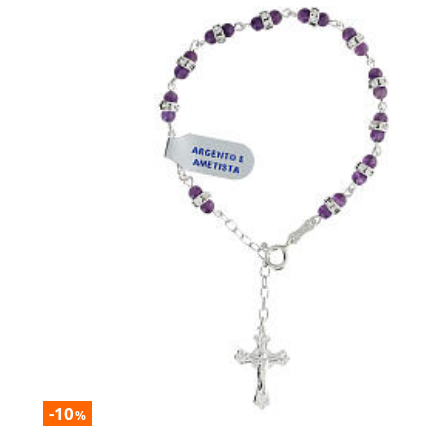
-10
%