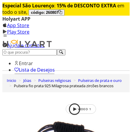
Especial São Lourenço
:
15% de DESCONTO EXTRA
em
todo o site,
código: 260807
Holyart APP
App Store
Play Store
Ajuda e contatos
Conheça premium
Entrar
Lista de Desejos
Inicio
Jóias
Pulseiras religiosas
Pulseiras de prata e ouro
0
Pulseira fio prata 925 Milagrosa prateada zircões brancos
Carrinho de Compras
VIDEO
1