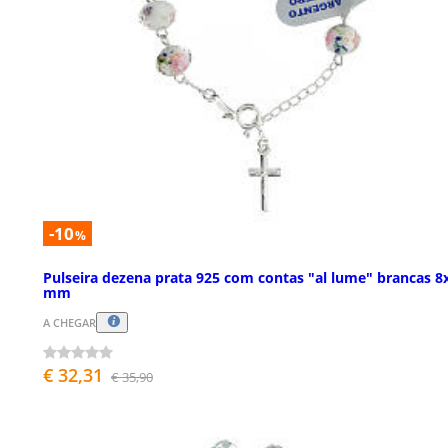
-10
%
Pulseira dezena prata 925 com contas "al lume" brancas 8
mm
A CHEGAR
€ 32,31
€ 35,90