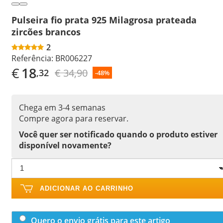
Pulseira fio prata 925 Milagrosa prateada
zircões brancos
2
Referência:
BR006227
€
18
€ 34,90
,32
-48%
Chega em 3-4 semanas
Compre agora para reservar.
Você quer ser notificado quando o produto estiver
disponível novamente?
ADICIONAR AO CARRINHO
Quero o envio grátis para este artigo