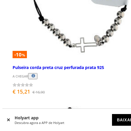
-10
%
Pulseira corda preta cruz perfurada prata 925
A CHEGAR
€ 15,21
€ 16,90
Holyart app
BAIXA
Descubra agora a APP de Holyart